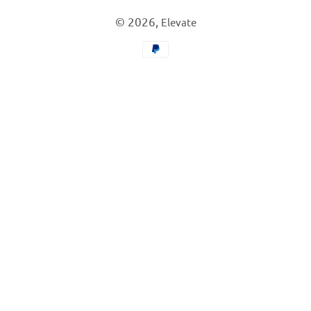
© 2026,
Elevate
Moyens
de
paiement